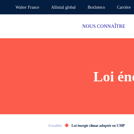
Walter France
Allinial global
BoxInteco
Carrière
NOUS CONNAÎTRE
Loi én
Actualités
Loi énergie climat adoptée en CMP