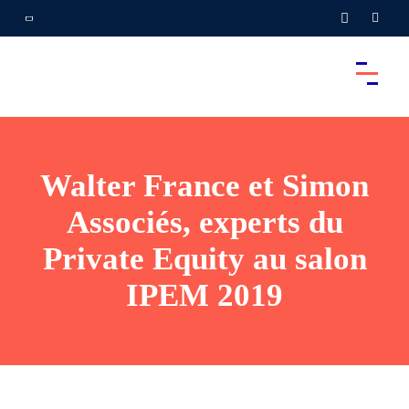
Walter France et Simon
Associés, experts du
Private Equity au salon
IPEM 2019