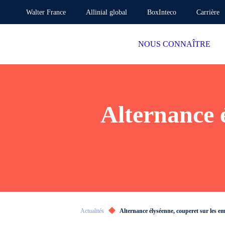
Walter France
Allinial global
BoxInteco
Carrière
NOUS CONNAÎTRE
Alternance é
Actualités
Alternance élyséenne, couperet sur les em