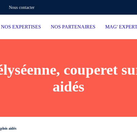
Nous contacter
NOS EXPERTISES
NOS PARTENAIRES
MAG' EXPER
lyséenne, couperet su
aidés
plois aidés