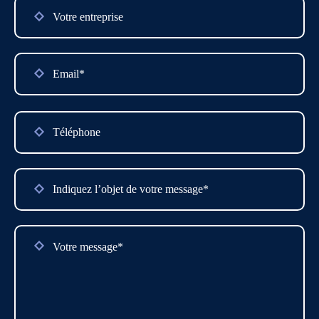
Please
leave
this
field
empty.