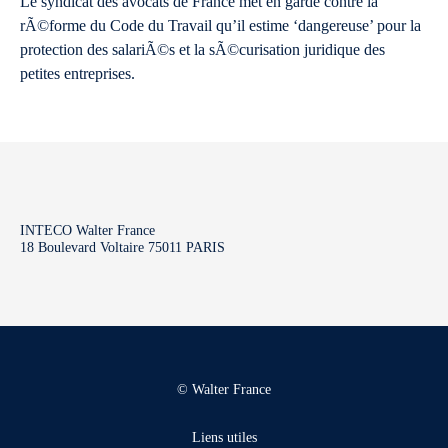
Le syndicat des avocats de France met en garde contre la
rÃ©forme du Code du Travail qu’il estime ‘dangereuse’ pour la
protection des salariÃ©s et la sÃ©curisation juridique des
petites entreprises.
INTECO Walter France
18 Boulevard Voltaire 75011 PARIS
© Walter France
Liens utiles