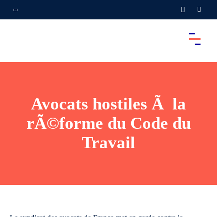
Avocats hostiles Ã la
rÃ©forme du Code du
Travail