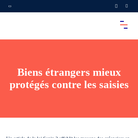
Biens étrangers mieux
protégés contre les saisies