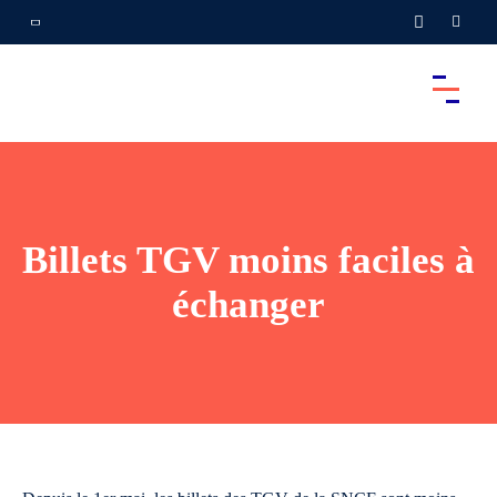
Billets TGV moins faciles à
échanger