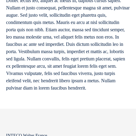
Donec lectus leo, aliquet ac metus in, dapibus cursus sapien.
Nullam et justo consequat, pellentesque magna sit amet, pulvinar
augue. Sed justo velit, sollicitudin eget pharetra quis,
condimentum quis metus. Mauris eu arcu at nisl sollicitudin
porta quis non nibh. Etiam auctor, massa sed tincidunt semper,
leo massa molestie urna, vel aliquet felis metus non eros. In
faucibus ac ante sed imperdiet. Duis dictum sollicitudin leo in
porta. Vestibulum massa turpis, imperdiet et mattis ac, lobortis
sed ligula. Nullam convallis, felis eget pretium placerat, sapien
ex pellentesque arcu, sit amet feugiat lorem felis eget sem.
Vivamus vulputate, felis sed faucibus viverra, justo turpis
eleifend velit, nec hendrerit libero ipsum a metus. Nullam
pulvinar diam in lorem faucibus hendrerit.
INTECO Walter France