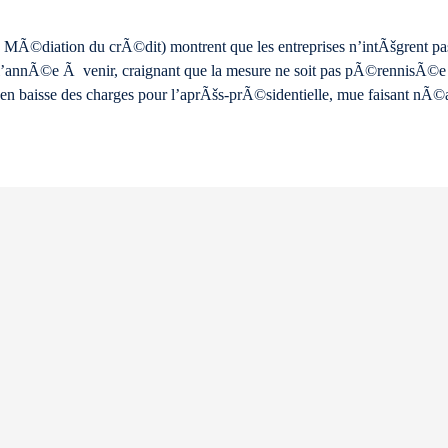
MÃ©diation du crÃ©dit) montrent que les entreprises n’intÃšgrent pas
annÃ©e Ã venir, craignant que la mesure ne soit pas pÃ©rennisÃ©e a
n baisse des charges pour l’aprÃšs-prÃ©sidentielle, mue faisant nÃ