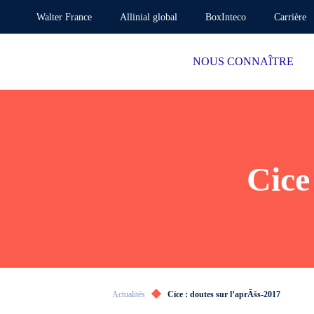
Walter France
Allinial global
BoxInteco
Carrière
NOUS CONNAÎTRE
Cice
Actualités
Cice : doutes sur l’aprÃšs-2017