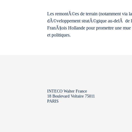
Les remontÃ©es de terrain (notamment via la 
dÃ©veloppement stratÃ©gique au-delÃ de l’
FranÃ§ois Hollande pour promettre une mue e
et politiques.
INTECO Walter France
18 Boulevard Voltaire 75011
PARIS