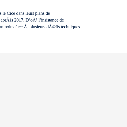
 le Cice dans leurs plans de
prÃšs 2017. D’oÃ¹ l’insistance de
©anmoins face Ã plusieurs dÃ©fis techniques