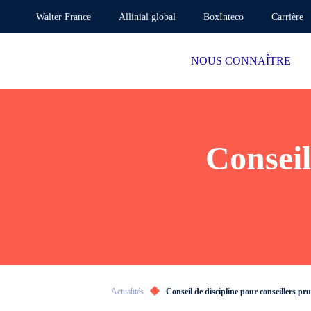
Walter France
Allinial global
BoxInteco
Carrière
NOUS CONNAÎTRE
Conseil
Actualités
Conseil de discipline pour conseillers 