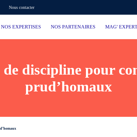
Nous contacter
NOS EXPERTISES
NOS PARTENAIRES
MAG' EXPER
 de discipline pour con
prud’homaux
prud’homaux