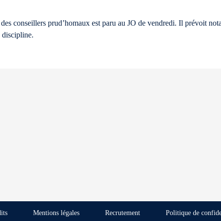
e des conseillers prud’homaux est paru au JO de vendredi. Il prévoit not
discipline.
its
Mentions légales
Recrutement
Politique de confide