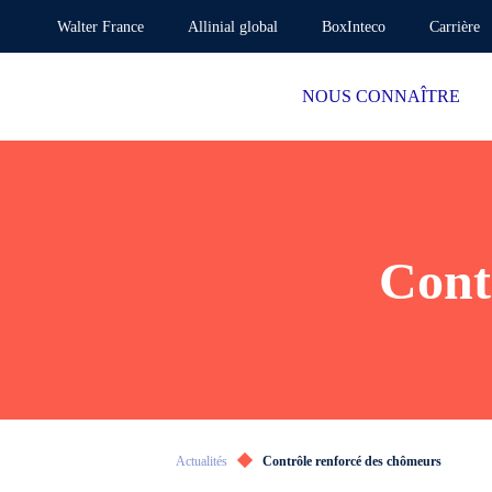
Walter France
Allinial global
BoxInteco
Carrière
NOUS CONNAÎTRE
Cont
Actualités
Contrôle renforcé des chômeurs