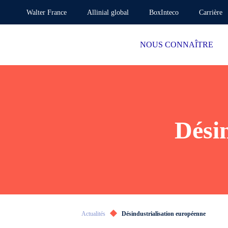
Walter France
Allinial global
BoxInteco
Carrière
NOUS CONNAÎTRE
Dési
Actualités
Désindustrialisation européenne