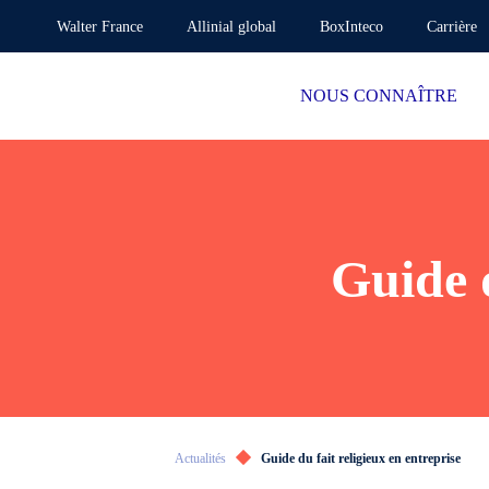
Walter France
Allinial global
BoxInteco
Carrière
NOUS CONNAÎTRE
Guide d
Actualités
Guide du fait religieux en entreprise