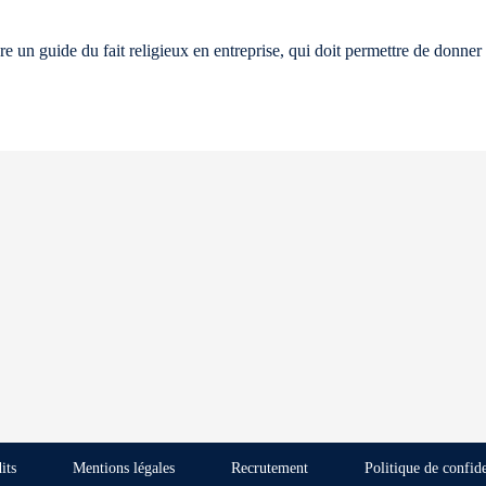
re un guide du fait religieux en entreprise, qui doit permettre de donne
its
Mentions légales
Recrutement
Politique de confide