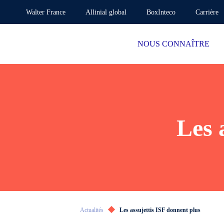
Walter France
Allinial global
BoxInteco
Carrière
NOUS CONNAÎTRE
Les 
Actualités
Les assujettis ISF donnent plus