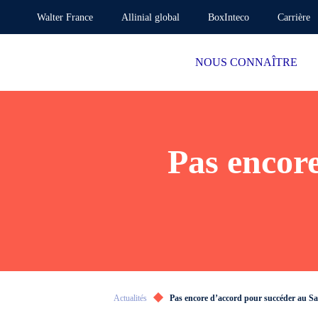
Walter France
Allinial global
BoxInteco
Carrière
NOUS CONNAÎTRE
Pas encor
Actualités
Pas encore d’accord pour succéder au S