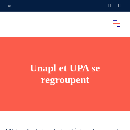
Unapl et UPA se
regroupent